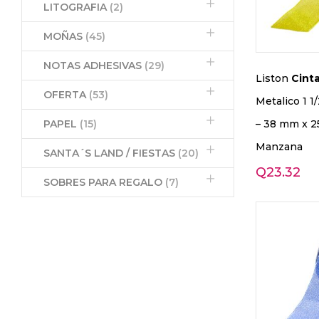
LITOGRAFIA
(2)
MOÑAS
(45)
NOTAS ADHESIVAS
(29)
Liston
Cint
OFERTA
(53)
Metalico 1 1/
– 38 mm x 25
PAPEL
(15)
Manzana
SANTA´S LAND / FIESTAS
(20)
Q
23.32
SOBRES PARA REGALO
(7)