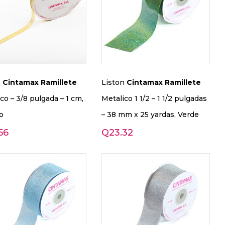
n
Cintamax
Ramillete
Liston
Cintamax
Ramillete
co – 3/8 pulgada – 1 cm,
Metalico 1 1/2 – 1 1/2 pulgadas
o
– 38 mm x 25 yardas, Verde
56
Q
23.32