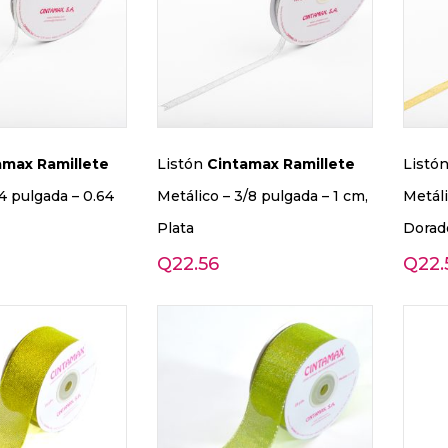
amax
Ramillete
Listón
Cintamax
Ramillete
Listó
/4 pulgada – 0.64
Metálico – 3/8 pulgada – 1 cm,
Metáli
Plata
Dorad
Q
22.56
Q
22.