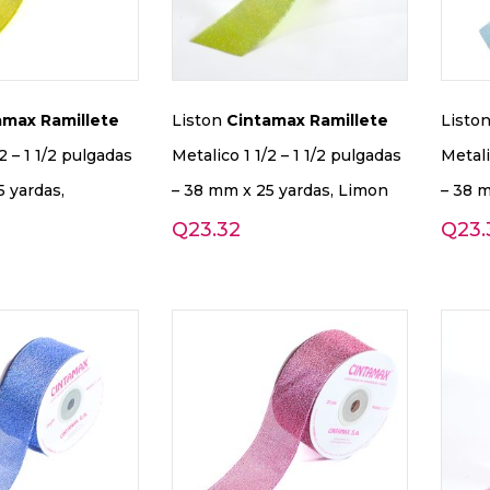
amax
Ramillete
Liston
Cintamax
Ramillete
Listo
2 – 1 1/2 pulgadas
Metalico 1 1/2 – 1 1/2 pulgadas
Metali
 yardas,
– 38 mm x 25 yardas, Limon
– 38 m
Q
23.32
Q
23.