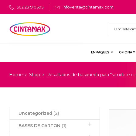
502 2319 0505
infoventa@cintamax.com
EMPAQUES
OFICINA 
Home
Shop
Resultados de búsqueda para “ramillete c
Uncategorized
(2)
BASES DE CARTON
(1)