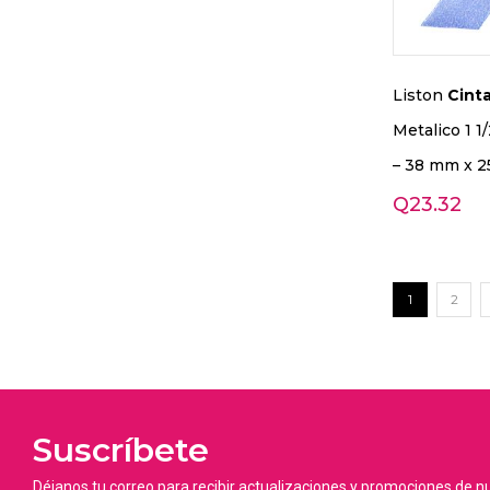
Liston
Cint
Metalico 1 1/
– 38 mm x 25
Q
23.32
1
2
Suscríbete
Déjanos tu correo para recibir actualizaciones y promociones de n