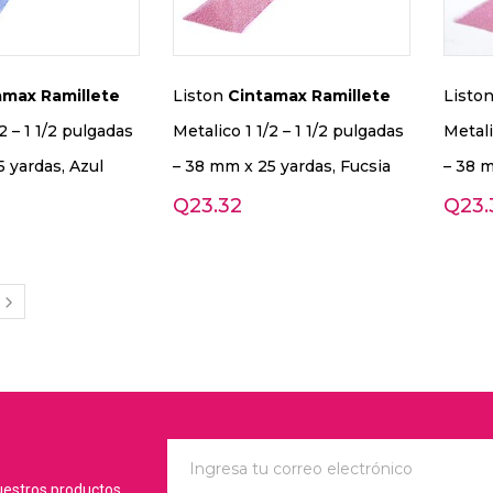
amax
Ramillete
Liston
Cintamax
Ramillete
Listo
2 – 1 1/2 pulgadas
Metalico 1 1/2 – 1 1/2 pulgadas
Metali
 yardas, Azul
– 38 mm x 25 yardas, Fucsia
– 38 
Q
23.32
Q
23.
uestros productos.