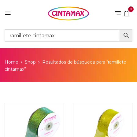
0
Home
Shop
Resultados de búsqueda para “ramillete
cintamax”