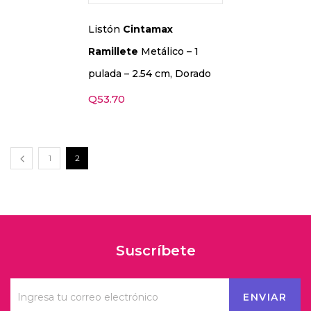
Listón
Cintamax
Ramillete
Metálico – 1
pulada – 2.54 cm, Dorado
Q
53.70
1
2
Suscríbete