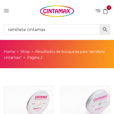
0
Home
Shop
Resultados de búsqueda para “ramillete
cintamax”
Página 2