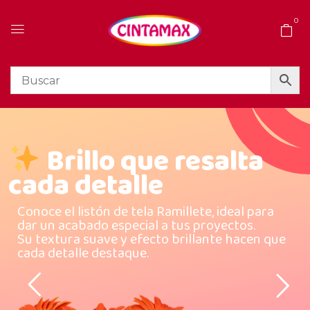
0
Brillo que resalta
cada detalle
Conoce el listón de tela Ramillete, ideal para
dar un acabado especial a tus proyectos.
Su textura suave y efecto brillante hacen que
cada detalle destaque.