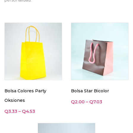
personalidad.
Bolsa Colores Party
Bolsa Star Bicolor
Oksiones
Q
2.00
–
Q
7.03
Q
3.33
–
Q
4.53