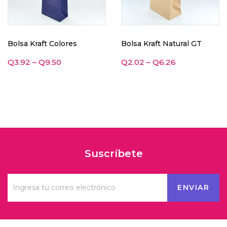
Bolsa Kraft Colores
Bolsa Kraft Natural GT
Q
3.92
–
Q
9.50
Q
2.02
–
Q
6.26
Suscríbete