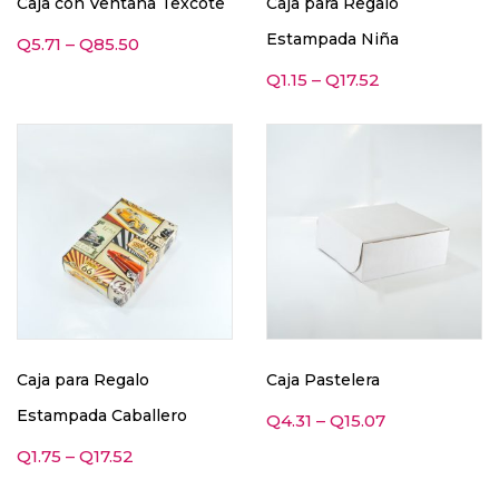
Caja con Ventana Texcote
Caja para Regalo
Estampada Niña
Q
5.71
–
Q
85.50
Q
1.15
–
Q
17.52
Caja para Regalo
Caja Pastelera
Estampada Caballero
Q
4.31
–
Q
15.07
Q
1.75
–
Q
17.52