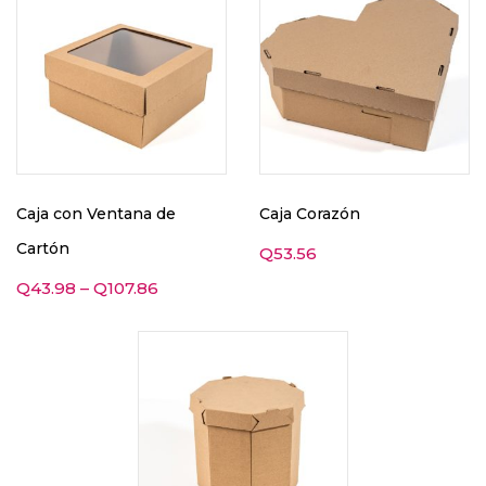
Caja con Ventana de
Caja Corazón
Cartón
Q
53.56
Q
43.98
–
Q
107.86