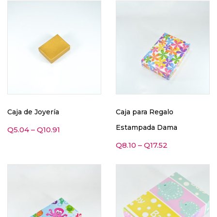
Caja de Joyería
Caja para Regalo
Estampada Dama
Q
5.04
–
Q
10.91
Q
8.10
–
Q
17.52