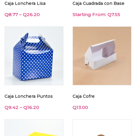
Caja Lonchera Lisa
Caja Cuadrada con Base
Q
8.77
–
Q
26.20
Starting From:
Q
7.55
Caja Lonchera Puntos
Caja Cofre
Q
9.42
–
Q
16.20
Q
13.00