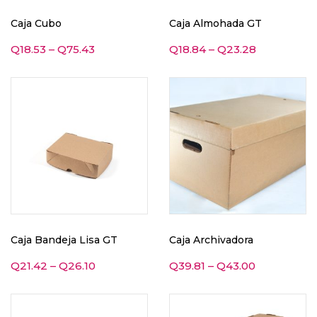
Caja Cubo
Caja Almohada GT
Q
18.53
–
Q
75.43
Q
18.84
–
Q
23.28
Caja Bandeja Lisa GT
Caja Archivadora
Q
21.42
–
Q
26.10
Q
39.81
–
Q
43.00