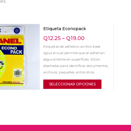
es.
Etiqueta Econopack
Q
12.25
–
Q
19.00
Etiquetas de adhesivo acrílico base
agua el cuál permite que se adherian
seguramente en superficies. Están
diseñadas para identificar documentos,
archivos, paquetes, entre otros.
SELECCIONAR OPCIONES