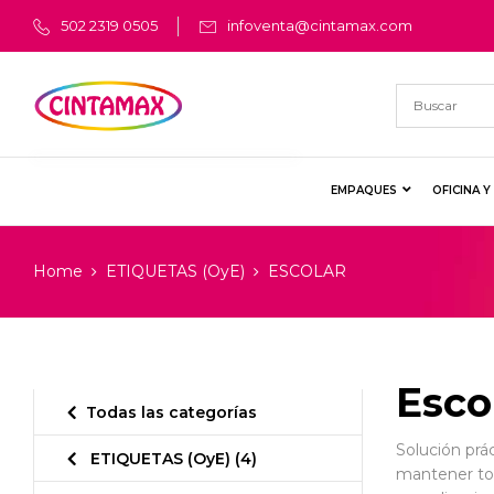
502 2319 0505
infoventa@cintamax.com
EMPAQUES
OFICINA 
Home
ETIQUETAS (OyE)
ESCOLAR
Esco
Todas las categorías
Solución prác
ETIQUETAS (OyE)
(4)
mantener todo