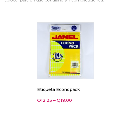
colocar para un uso cotidiano sin complicaciones.
Etiqueta Econopack
Q
12.25
–
Q
19.00