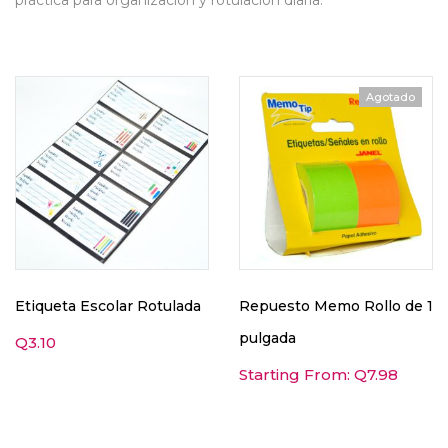
práctica para organización y rotulación diaria.
Agotado
Etiqueta Escolar Rotulada
Repuesto Memo Rollo de 1
pulgada
Q
3.10
Starting From:
Q
7.98