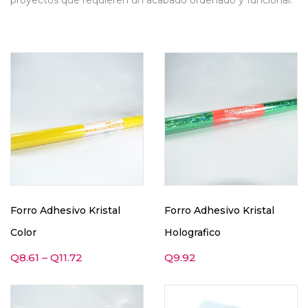
proyectos que requieren un acabado ordenado y funcional.
Forro Adhesivo Kristal
Forro Adhesivo Kristal
Color
Holografico
Q
8.61
–
Q
11.72
Q
9.92