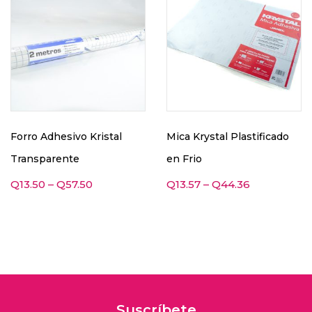
Forro Adhesivo Kristal
Mica Krystal Plastificado
Transparente
en Frio
Q
13.50
–
Q
57.50
Q
13.57
–
Q
44.36
Suscríbete