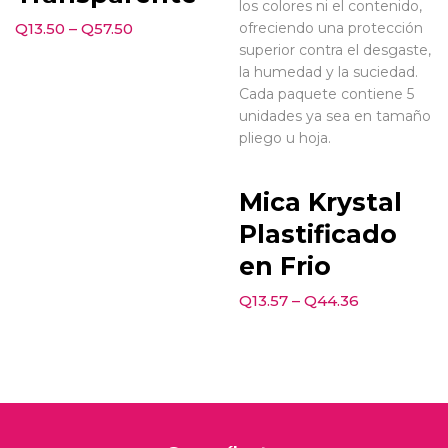
los colores ni el contenido,
ofreciendo una protección
Q
13.50
–
Q
57.50
superior contra el desgaste,
la humedad y la suciedad.
Cada paquete contiene 5
unidades ya sea en tamaño
pliego u hoja.
Mica Krystal
Plastificado
en Frio
Q
13.57
–
Q
44.36