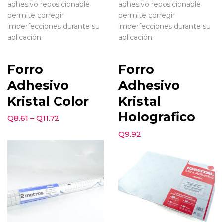
adhesivo reposicionable
adhesivo reposicionable
permite corregir
permite corregir
imperfecciones durante su
imperfecciones durante su
aplicación.
aplicación.
Forro
Forro
Adhesivo
Adhesivo
Kristal Color
Kristal
Holografico
Q
8.61
–
Q
11.72
Q
9.92