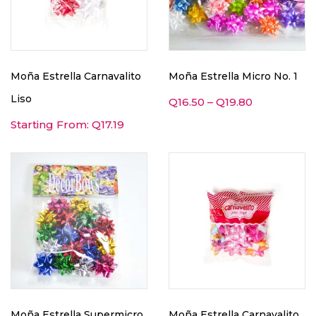
Moña Estrella Carnavalito
Moña Estrella Micro No. 1
Liso
Q
16.50
–
Q
19.80
Starting From:
Q
17.19
Moña Estrella Supermicro
Moña Estrella Carnavalito