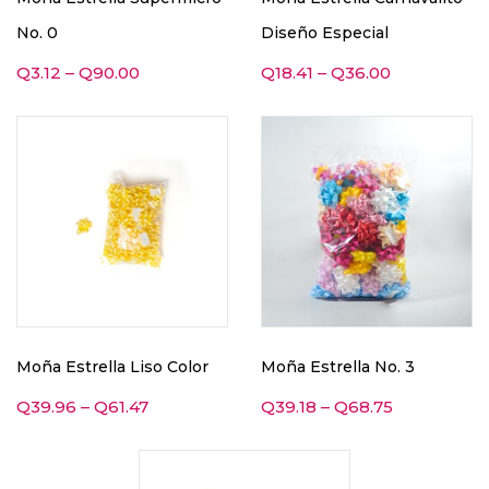
No. 0
Diseño Especial
Q
3.12
–
Q
90.00
Q
18.41
–
Q
36.00
Moña Estrella Liso Color
Moña Estrella No. 3
Q
39.96
–
Q
61.47
Q
39.18
–
Q
68.75