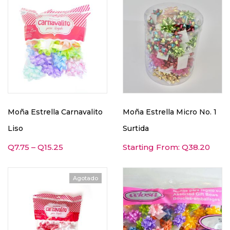
Moña Estrella Carnavalito
Moña Estrella Micro No. 1
Liso
Surtida
Q
7.75
–
Q
15.25
Starting From:
Q
38.20
Agotado