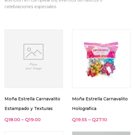
atención en cumpleaños, eventos temáticos o
celebraciones especiales.
Moña Estrella Carnavalito
Moña Estrella Carnavalito
Estampado y Texturas
Holografica
Q
18.00
–
Q
19.00
Q
19.55
–
Q
27.10