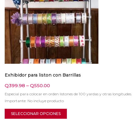
Exhibidor para liston con Barrillas
Q
399.98
–
Q
550.00
Especial para colocar en orden listones de 100 yardas y otras longitudes.
Importante: No incluye producto
SELECCIONAR OPCIONES