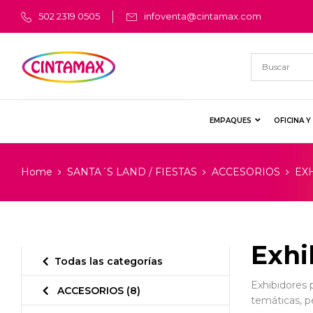
502 2319 0505
infoventa@cintamax.com
EMPAQUES
OFICINA 
Home
SANTA´S LAND / FIESTAS
ACCESORIOS
EX
Exhi
Todas las categorías
Exhibidores p
ACCESORIOS
(8)
temáticas, pe