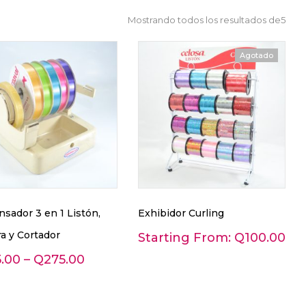
Mostrando todos los resultados de5
Agotado
sador 3 en 1 Listón,
Exhibidor Curling
a y Cortador
Starting From:
Q
100.00
5.00
–
Q
275.00