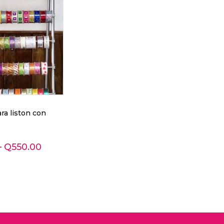
ra liston con
–
Q
550.00