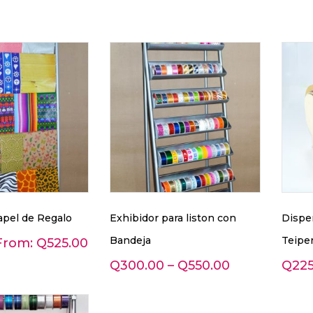
apel de Regalo
Exhibidor para liston con
Dispen
Bandeja
Teiper
 From:
Q
525.00
Q
300.00
–
Q
550.00
Q
22