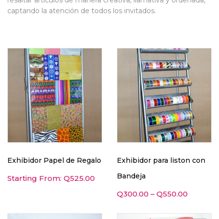
resaltar artículos de manera creativa, llamativa y ordenada,
captando la atención de todos los invitados.
Exhibidor Papel de Regalo
Exhibidor para liston con
Bandeja
Starting From:
Q
525.00
Q
300.00
–
Q
550.00