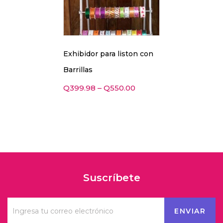
Exhibidor para liston con
Barrillas
Q
399.98
–
Q
550.00
Suscríbete