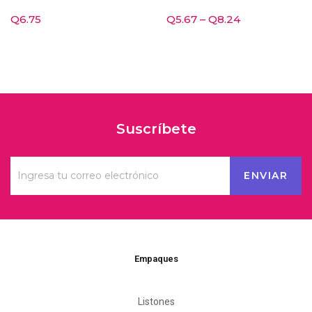
Q
6.75
Q
5.67
–
Q
8.24
Suscríbete
Empaques
Listones