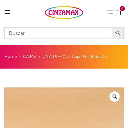
0
Home
CAJAS
UNA PIEZA
Caja Almohada GT