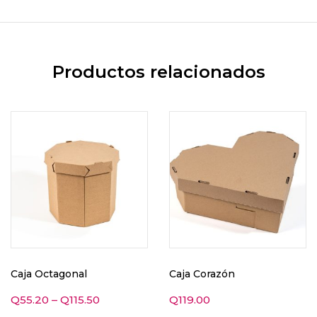
Productos relacionados
Caja Octagonal
Caja Corazón
Q
55.20
–
Q
115.50
Q
119.00