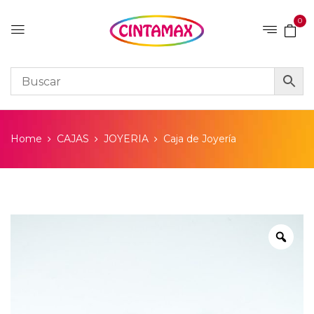
0
Home
CAJAS
JOYERIA
Caja de Joyería