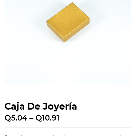
Caja De Joyería
Q
5.04
–
Q
10.91