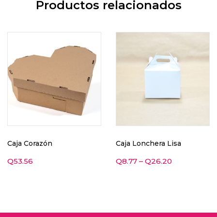
Productos relacionados
Caja Corazón
Caja Lonchera Lisa
Q
53.56
Q
8.77
–
Q
26.20