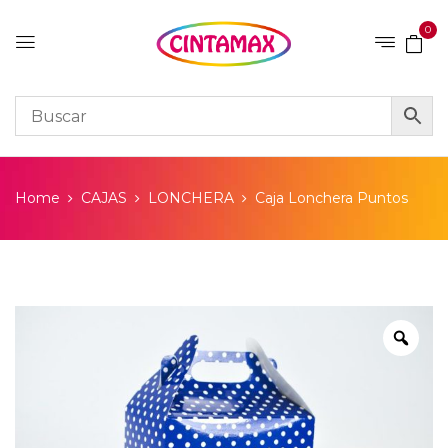
0
Home
CAJAS
LONCHERA
Caja Lonchera Puntos