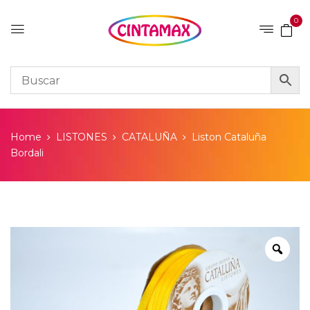
0
Home
LISTONES
CATALUÑA
Liston Cataluña
Bordali