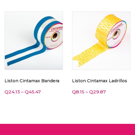
Liston Cintamax Bandera
Liston Cintamax Ladrillos
Q
24.13
–
Q
45.47
Q
8.15
–
Q
29.87