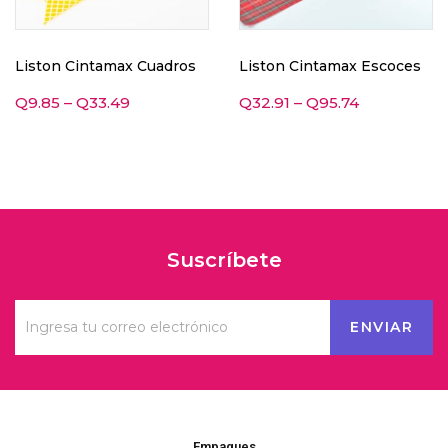
Liston Cintamax Cuadros
Liston Cintamax Escoces
Q
9.85
–
Q
33.49
Q
32.91
–
Q
95.74
Suscríbete
Empaques