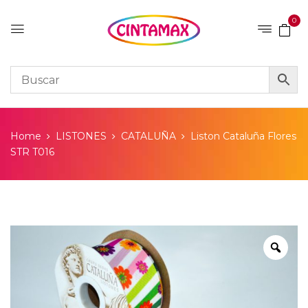
0
Home
LISTONES
CATALUÑA
Liston Cataluña Flores
STR T016