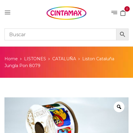
0
Home
LISTONES
CATALUÑA
Liston Cataluña
Jungla Pon 8079