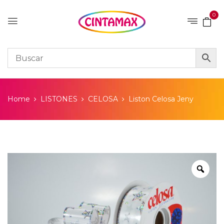
0
Home
LISTONES
CELOSA
Liston Celosa Jeny