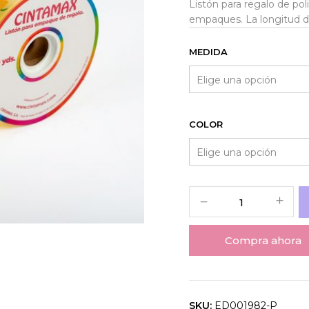
Listón para regalo de pol
empaques. La longitud de
MEDIDA
COLOR
Compra ahora
SKU:
ED001982-P