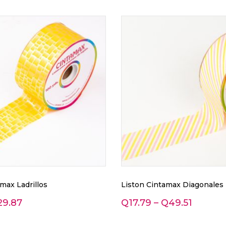
max Ladrillos
Liston Cintamax Diagonales
29.87
Q
17.79
–
Q
49.51