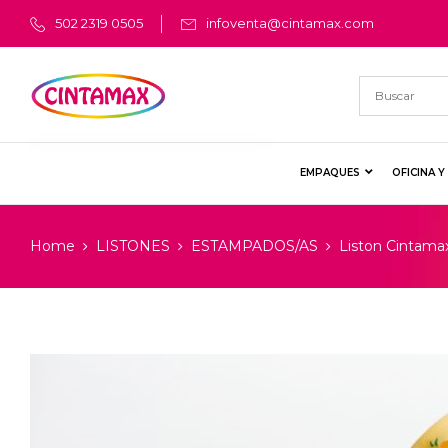
502 2319 0505
infoventa@cintamax.com
EMPAQUES
OFICINA 
Home
LISTONES
ESTAMPADOS/AS
Liston Cintama