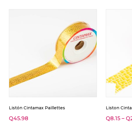
Listón Cintamax Paillettes
Liston Cinta
Q
45.98
Q
8.15
–
Q