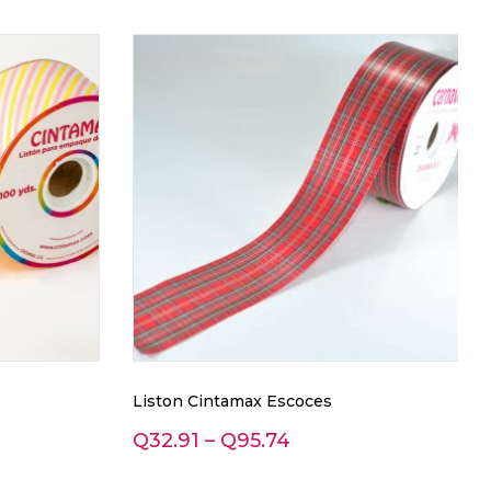
Liston Cintamax Escoces
Q
32.91
–
Q
95.74