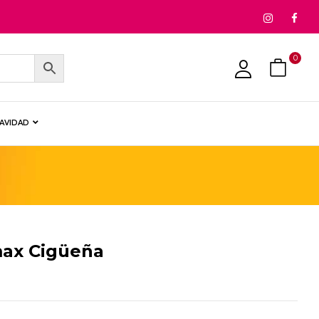
0
NAVIDAD
max Cigüeña