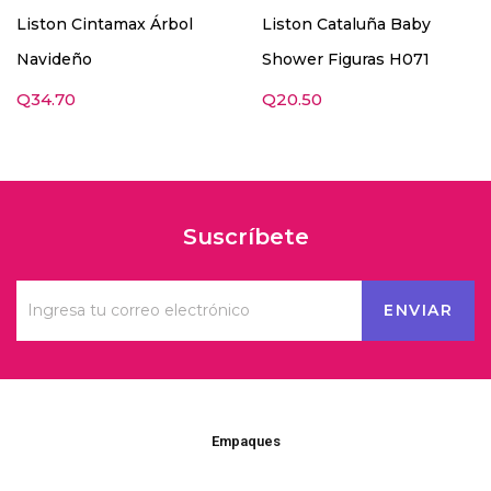
Liston Cintamax Árbol
Liston Cataluña Baby
Navideño
Shower Figuras H071
Q
34.70
Q
20.50
Suscríbete
Empaques