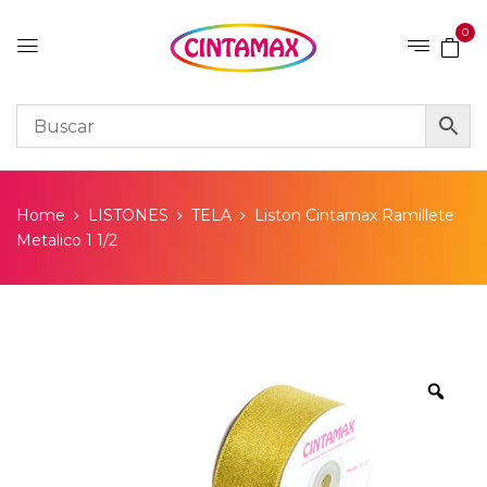
0
Home
LISTONES
TELA
Liston Cintamax Ramillete
Metalico 1 1/2