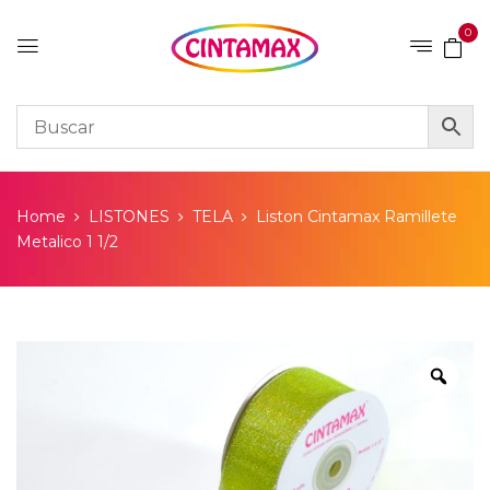
0
Home
LISTONES
TELA
Liston Cintamax Ramillete
Metalico 1 1/2