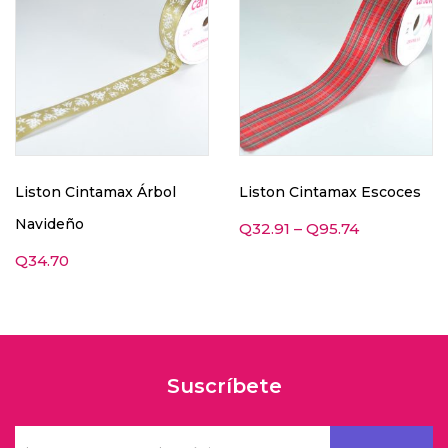
Liston Cintamax Árbol
Liston Cintamax Escoces
Navideño
Q
32.91
–
Q
95.74
Q
34.70
Suscríbete