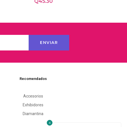
Q
45.30
Recomendados
Accesorios
Exhibidores
Diamantina
x