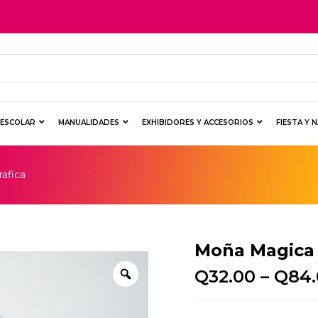
Y ESCOLAR
MANUALIDADES
EXHIBIDORES Y ACCESORIOS
FIESTA Y 
afica
Moña Magica 
Q
32.00
–
Q
84