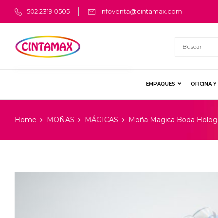
502 2319 0505
infoventa@cintamax.com
EMPAQUES
OFICINA 
Home
MOÑAS
MÁGICAS
Moña Magica Boda Hologr