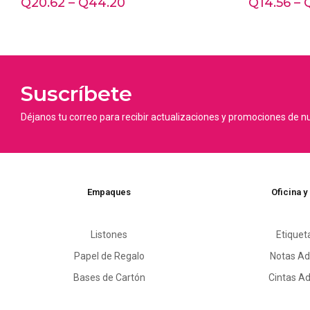
Q
20.62
–
Q
44.20
Q
14.56
–
Suscríbete
Déjanos tu correo para recibir actualizaciones y promociones de n
Empaques
Oficina y
Listones
Etiquet
Papel de Regalo
Notas Ad
Bases de Cartón
Cintas A