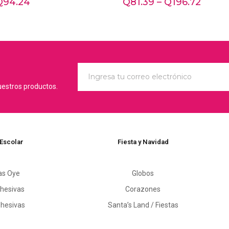
Q
94.24
Q
81.39
–
Q
196.72
uestros productos.
 Escolar
Fiesta y Navidad
as Oye
Globos
hesivas
Corazones
dhesivas
Santa’s Land / Fiestas