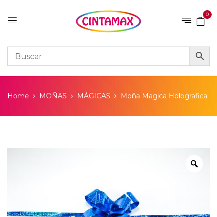
0
Home
MOÑAS
MÁGICAS
Moña Magica Holografica