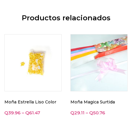
Productos relacionados
Moña Estrella Liso Color
Moña Magica Surtida
Q
39.96
–
Q
61.47
Q
29.11
–
Q
50.76