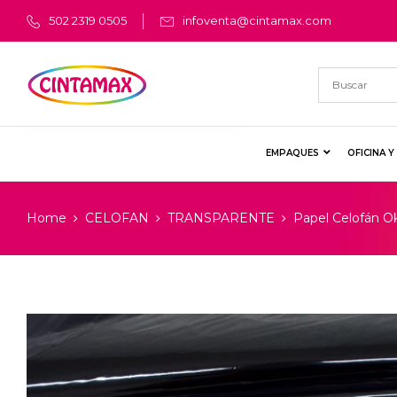
502 2319 0505
infoventa@cintamax.com
EMPAQUES
OFICINA 
Home
CELOFAN
TRANSPARENTE
Papel Celofán O