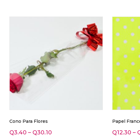
Cono Para Flores
Papel Franc
Q
3.40
–
Q
30.10
Q
12.30
–