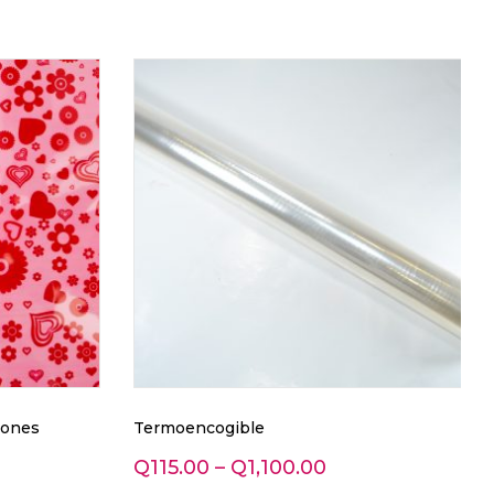
zones
Termoencogible
Q
115.00
–
Q
1,100.00