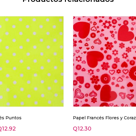
és Puntos
Papel Francés Flores y Cora
Q
12.92
Q
12.30