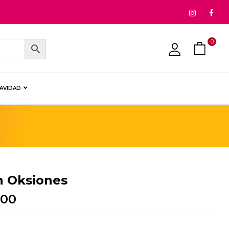
0
NAVIDAD
n Oksiones
.00