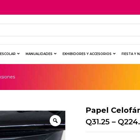
Y ESCOLAR
MANUALIDADES
EXHIBIDORES Y ACCESORIOS
FIESTA Y 
ksiones
Papel Celofá
Q
31.25
–
Q
224