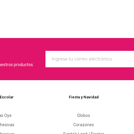
uestros productos.
 Escolar
Fiesta y Navidad
as Oye
Globos
hesivas
Corazones
dhesivas
Santa’s Land / Fiestas