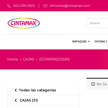
502 2319 0505
infoventa@cintamax.com
EMPAQUES
OFICINA 
Home
CAJAS
ESTAMPADOS/AS
No Se 
Todas las categorías
CAJAS
(31)