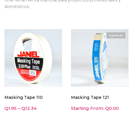
Una herramienta esencial para proyectos profesionales y
domésticos.
Agotado
Masking Tape 110
Masking Tape 121
Q
1.95
–
Q
12.34
Starting From:
Q
0.00