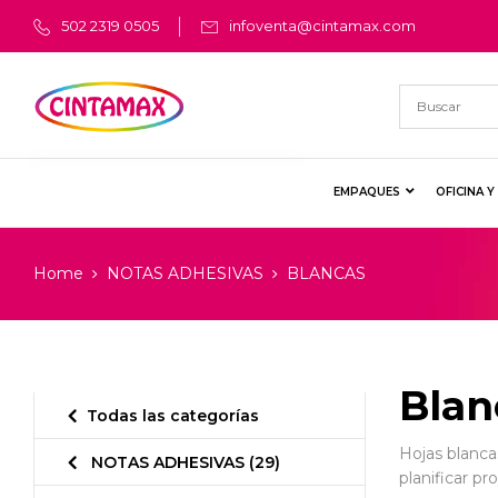
502 2319 0505
infoventa@cintamax.com
EMPAQUES
OFICINA 
Home
NOTAS ADHESIVAS
BLANCAS
Blan
Todas las categorías
Hojas blancas
NOTAS ADHESIVAS
(29)
planificar pr