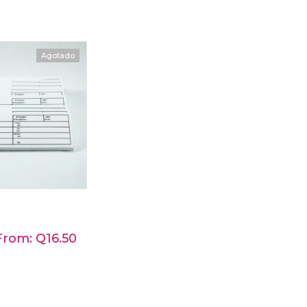
Agotado
 From:
Q
16.50