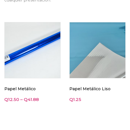
cualquier presentación.
Papel Metálico
Papel Metálico Liso
Q
12.50
–
Q
41.88
Q
1.25