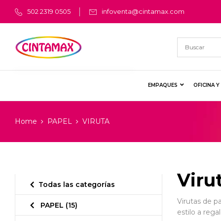
502 2319 0505
infoventa@cintamax.com
EMPAQUES
OFICINA 
Home
PAPEL
VIRUTA
Viru
Todas las categorías
Virutas de p
PAPEL
(15)
estilo a reg