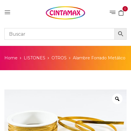
0
Home
LISTONES
OTROS
Alambre Forrado Metálico