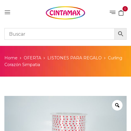
0
Home
OFERTA
LISTONES PARA REGALO
Curling
Corazón Simpatia