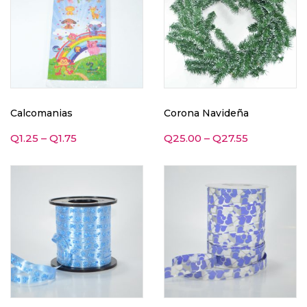
Calcomanias
Corona Navideña
Q
1.25
–
Q
1.75
Q
25.00
–
Q
27.55