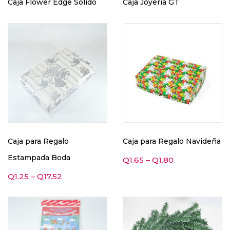
Caja Flower Edge Solido
Caja Joyería GT
Caja para Regalo
Caja para Regalo Navideña
Estampada Boda
Q
1.65
–
Q
1.80
Q
1.25
–
Q
17.52