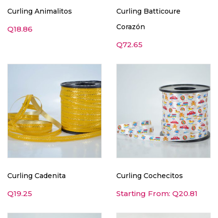
Curling Animalitos
Curling Batticoure
Corazón
Q
18.86
Q
72.65
Curling Cadenita
Curling Cochecitos
Q
19.25
Starting From:
Q
20.81