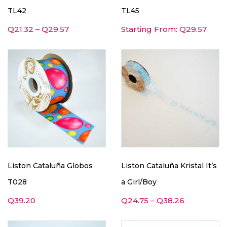
TL42
TL45
Q
21.32
–
Q
29.57
Starting From:
Q
29.57
Liston Cataluña Globos
Liston Cataluña Kristal It’s
T028
a Girl/Boy
Q
39.20
Q
24.75
–
Q
38.26