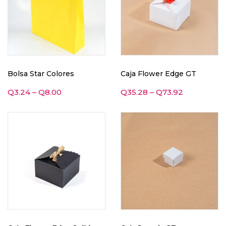
Bolsa Star Colores
Caja Flower Edge GT
Q
3.24
–
Q
8.00
Q
35.28
–
Q
73.92