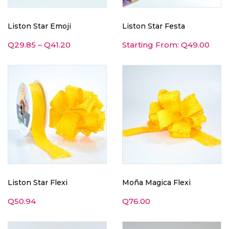
Liston Star Emoji
Liston Star Festa
Q
29.85
–
Q
41.20
Starting From:
Q
49.00
Liston Star Flexi
Moña Magica Flexi
Q
50.94
Q
76.00