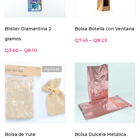
Blister Diamantina 2
Bolsa Botella con Ventana
gramos
Q
7.45
–
Q
8.25
Q
3.60
–
Q
8.10
Agotado
Bolsa de Yute
Bolsa Dulcera Metálica