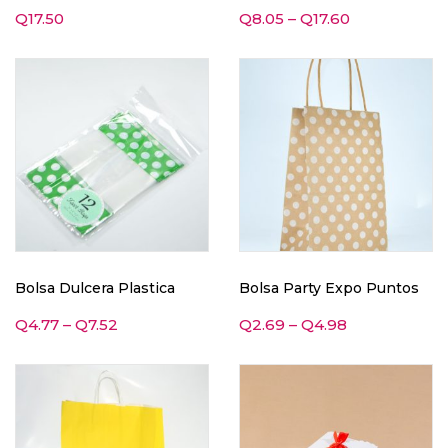
Q
17.50
Q
8.05
–
Q
17.60
Bolsa Dulcera Plastica
Bolsa Party Expo Puntos
Q
4.77
–
Q
7.52
Q
2.69
–
Q
4.98