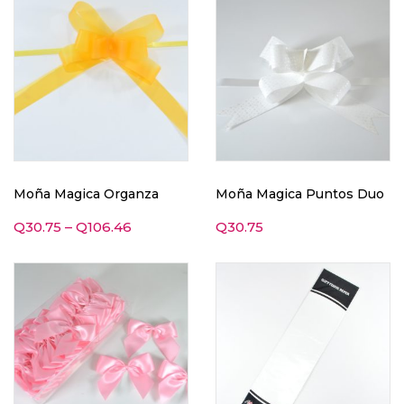
Moña Magica Organza
Moña Magica Puntos Duo
Q
30.75
–
Q
106.46
Q
30.75