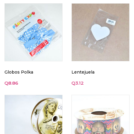
Globos Polka
Lentejuela
Q
8.86
Q
3.12