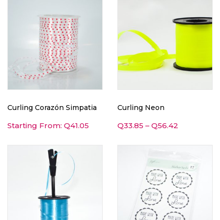
Curling Corazón Simpatia
Curling Neon
Starting From:
Q
41.05
Q
33.85
–
Q
56.42