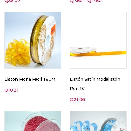
Q
36.07
Q
7.80
–
Q
17.50
Liston Moña Facil T80M
Listón Satín Modalistón
Pon 151
Q
10.21
Q
21.06