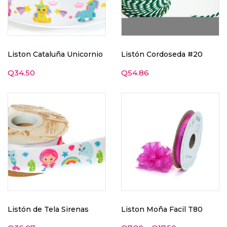
Liston Cataluña Unicornio
Listón Cordoseda #20
Q
34.50
Q
54.86
Listón de Tela Sirenas
Liston Moña Facil T80