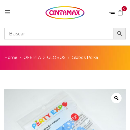
0
Home
OFERTA
GLOBOS
Globos Polka