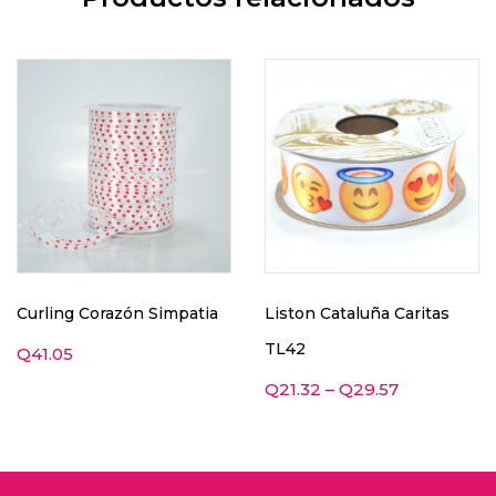
Curling Corazón Simpatia
Liston Cataluña Caritas
TL42
Q
41.05
Q
21.32
–
Q
29.57