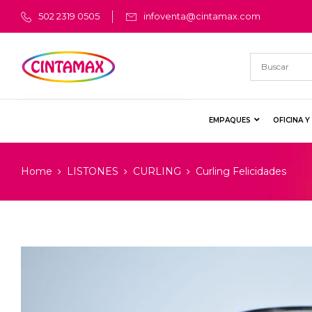
502 2319 0505
infoventa@cintamax.com
EMPAQUES
OFICINA 
Home
LISTONES
CURLING
Curling Felicidades