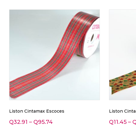
Liston Cintamax Escoces
Liston Cint
Q
32.91
–
Q
95.74
Q
11.45
–