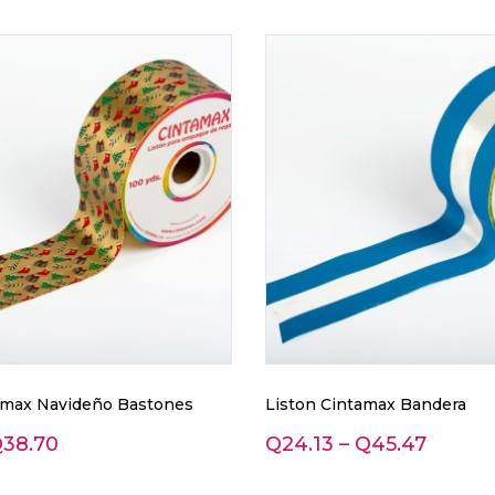
amax Navideño Bastones
Liston Cintamax Bandera
Q
38.70
Q
24.13
–
Q
45.47