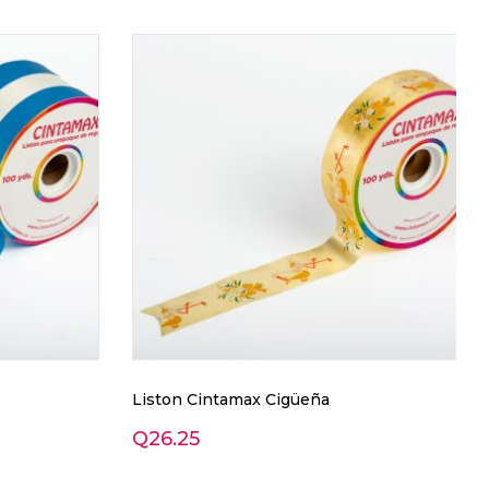
Liston Cintamax Cigüeña
Q
26.25