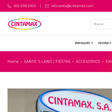
502 2319 0505
infoventa@cintamax.com
EMPAQUES
OFICINA 
Home
SANTA´S LAND / FIESTAS
ACCESORIOS
EX