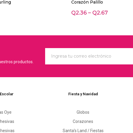
rling
Corazón Palillo
Q
2.36
–
Q
2.67
uestros productos.
 Escolar
Fiesta y Navidad
as Oye
Globos
hesivas
Corazones
dhesivas
Santa’s Land / Fiestas