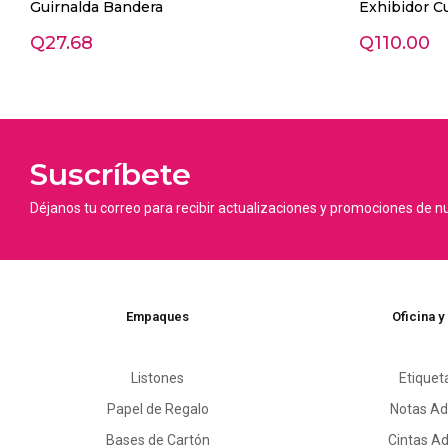
Guirnalda Bandera
Exhibidor Cu
Q
27.68
Q
110.00
Suscríbete
Déjanos tu correo para recibir actualizaciones y promociones de n
Empaques
Oficina y
Listones
Etiquet
Papel de Regalo
Notas Ad
Bases de Cartón
Cintas A