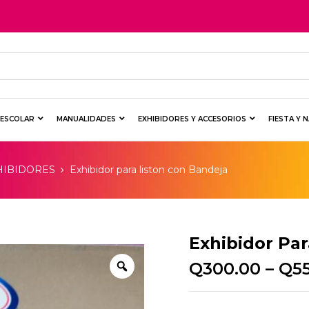
Y ESCOLAR
MANUALIDADES
EXHIBIDORES Y ACCESORIOS
FIESTA Y 
HIBIDORES
Exhibidor para liston con Bandeja
Exhibidor Pa
Q
300.00
–
Q
5