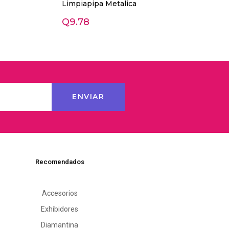
Limpiapipa Metalica
Q
9.78
Recomendados
Accesorios
Exhibidores
Diamantina