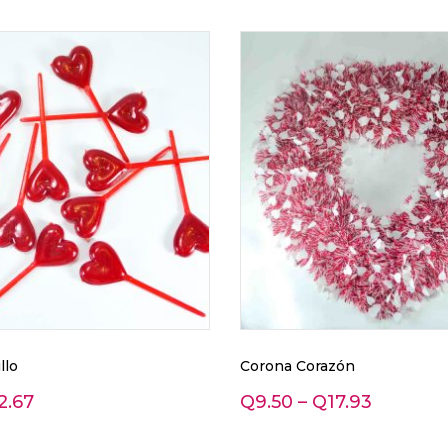
llo
Corona Corazón
2.67
Q
9.50
–
Q
17.93