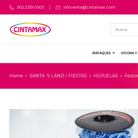
502 2319 0505
infoventa@cintamax.com
EMPAQUES
OFICINA 
Home
SANTA´S LAND / FIESTAS
HOJUELAS
Festo