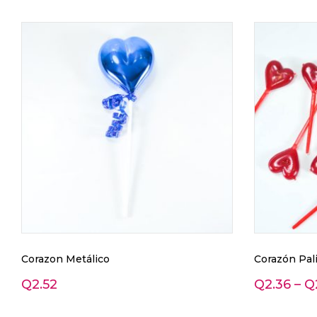
Corazon Metálico
Corazón Pali
Q
2.52
Q
2.36
–
Q