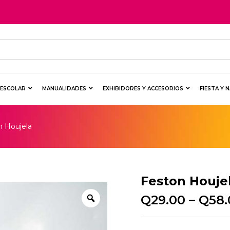
Y ESCOLAR
MANUALIDADES
EXHIBIDORES Y ACCESORIOS
FIESTA Y 
n Houjela
Feston Houje
Q
29.00
–
Q
58.