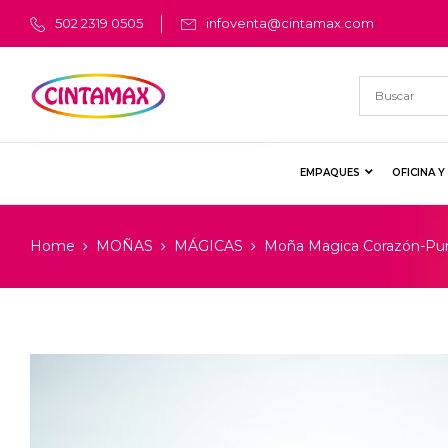
502 2319 0505
infoventa@cintamax.com
EMPAQUES
OFICINA 
Home
MOÑAS
MÁGICAS
Moña Magica Corazón-Pu