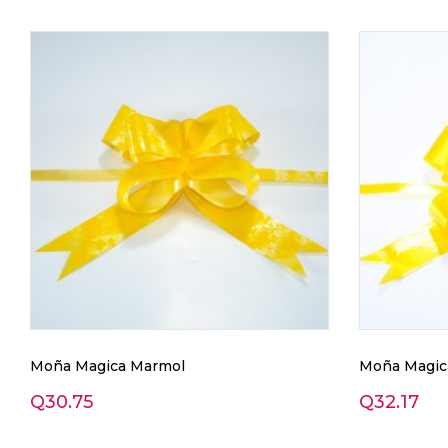
Moña Magica Marmol
Moña Magica
Q
30.75
Q
32.17