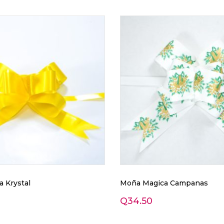
 Krystal
Moña Magica Campanas
Q
34.50