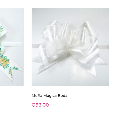
Moña Magica Boda
Q
93.00