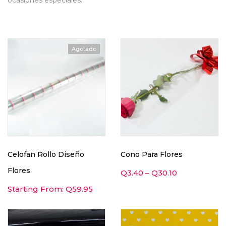
ocasiones especiales.
Agotado
Celofan Rollo Diseño
Cono Para Flores
Flores
Q
3.40
–
Q
30.10
Starting From:
Q
59.95