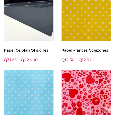
Papel Celofán Oksiones
Papel Francés Corazones
Q
31.25
–
Q
224.00
Q
12.30
–
Q
12.92