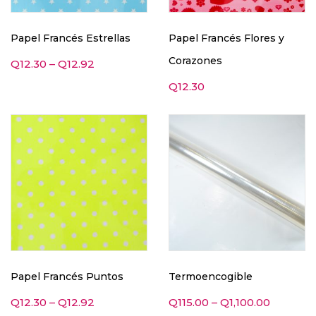
Papel Francés Estrellas
Papel Francés Flores y
Corazones
Q
12.30
–
Q
12.92
Q
12.30
Papel Francés Puntos
Termoencogible
Q
12.30
–
Q
12.92
Q
115.00
–
Q
1,100.00