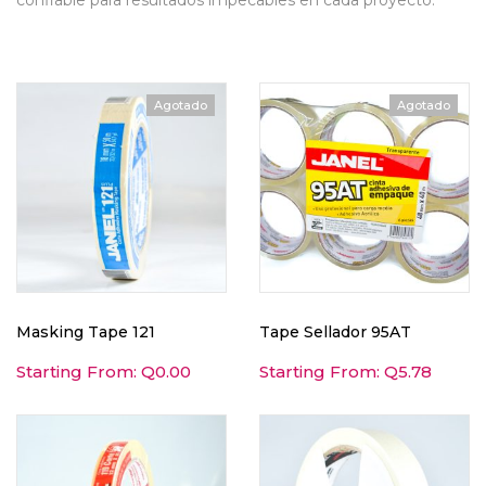
confiable para resultados impecables en cada proyecto.
Agotado
Agotado
Masking Tape 121
Tape Sellador 95AT
Starting From:
Q
0.00
Starting From:
Q
5.78