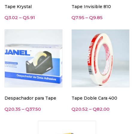
Tape Krystal
Tape Invisible 810
Q
3.02
–
Q
5.91
Q
7.95
–
Q
9.85
Despachador para Tape
Tape Doble Cara 400
Q
20.35
–
Q
37.50
Q
20.52
–
Q
82.00