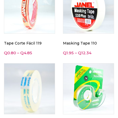
Tape Corte Fácil 119
Masking Tape 110
Q
0.80
–
Q
4.85
Q
1.95
–
Q
12.34