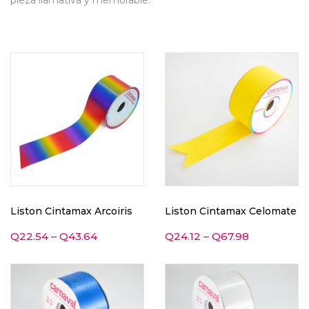
pieza llamativa y memorable.
Liston Cintamax Arcoiris
Liston Cintamax Celomate
Q
22.54
–
Q
43.64
Q
24.12
–
Q
67.98