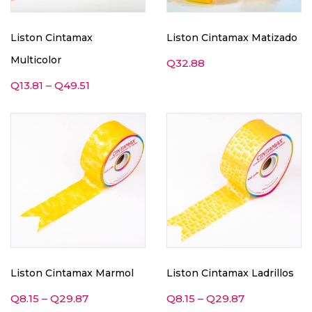
Liston Cintamax
Liston Cintamax Matizado
Multicolor
Q
32.88
Q
13.81
–
Q
49.51
Liston Cintamax Marmol
Liston Cintamax Ladrillos
Q
8.15
–
Q
29.87
Q
8.15
–
Q
29.87