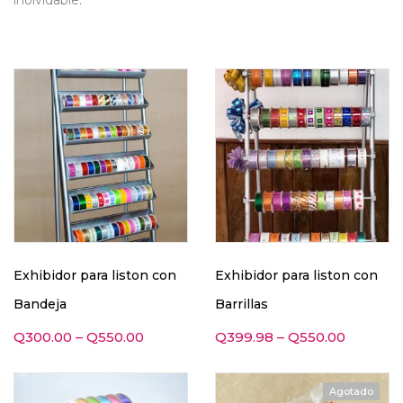
inolvidable.
Exhibidor para liston con
Exhibidor para liston con
Bandeja
Barrillas
Q
300.00
–
Q
550.00
Q
399.98
–
Q
550.00
Agotado