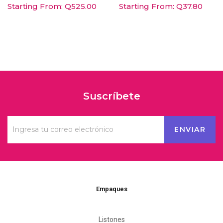
Starting From:
Q
525.00
Starting From:
Q
37.80
Suscríbete
Empaques
Listones