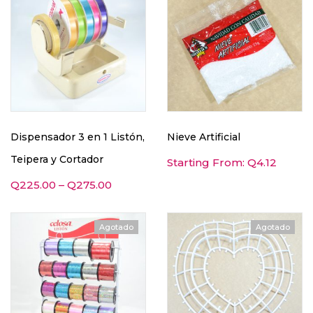
Dispensador 3 en 1 Listón,
Nieve Artificial
Teipera y Cortador
Starting From:
Q
4.12
Q
225.00
–
Q
275.00
Agotado
Agotado